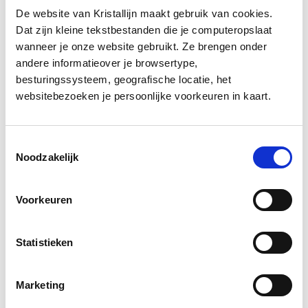
De website van Kristallijn maakt gebruik van cookies.
Extra plekken
Dat zijn kleine tekstbestanden die je computeropslaat
wanneer je onze website gebruikt. Ze brengen onder
op en rond het ijs.
andere informatieover je browsertype,
besturingssysteem, geografische locatie, het
websitebezoeken je persoonlijke voorkeuren in kaart.
Picknickplek beneden
Vrije zitplaatsen om even te
Toestemmingsselectie
Noodzakelijk
pauzeren tijdens het
schaatsen. Automaat met
Voorkeuren
snacks en dranken aanwezig
Statistieken
Chalet op het ijs
Warme dranken en snacks
Marketing
tijdens piekmomenten,