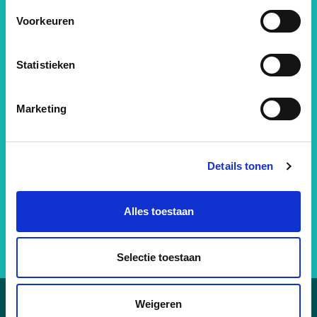
het ijs!
Voorkeuren
Van nieuwe events tot extra
Statistieken
schaatsavonden.
Marketing
Volg ons via social media of schrijf
je in voor de nieuwsbrief en blijf
mee glijden.
Details tonen
Alles toestaan
Selectie toestaan
Weigeren