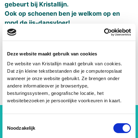
gebeurt bij Kristallijn.
Ook op schoenen ben je welkom op en
rond de ijs-dansvloer!
Reservaties openen per event.
Houd onze socials in de gaten of schrijf je
Deze website maakt gebruik van cookies
in voor de nieuwsbrief om als eerste op de
De website van Kristallijn maakt gebruik van cookies.
hoogte te zijn!
Dat zijn kleine tekstbestanden die je computeropslaat
wanneer je onze website gebruikt. Ze brengen onder
Er zijn momenteel geen geplande
andere informatieover je browsertype,
besturingssysteem, geografische locatie, het
evenementen.
websitebezoeken je persoonlijke voorkeuren in kaart.
Toestemmingsselectie
Mis geen moment op
Noodzakelijk