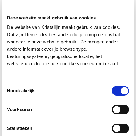
bevestigingsmail met alle praktische
info en een bevestigingscode. Deze
Deze website maakt gebruik van cookies
code is uitsluitend geldig tijdens het
De website van Kristallijn maakt gebruik van cookies.
eerste halfuur van je gereserveerde
Dat zijn kleine tekstbestanden die je computeropslaat
tijdslot, dus zorg dat je op tijd bent.
wanneer je onze website gebruikt. Ze brengen onder
andere informatieover je browsertype,
besturingssysteem, geografische locatie, het
websitebezoeken je persoonlijke voorkeuren in kaart.
Beschikbare sessies laden...
Toestemmingsselectie
Noodzakelijk
-- Selecteer de gewenste datum --
Voorkeuren
Betalingswijze
Statistieken